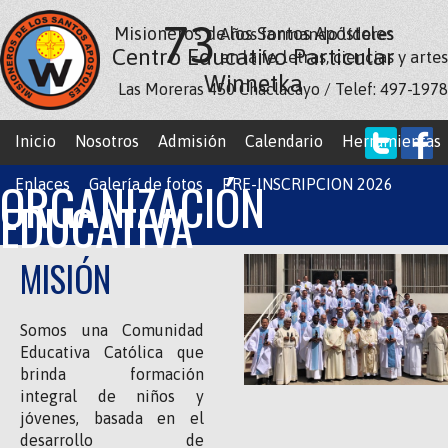
73
Misioneros de los Santos Apóstoles
Años formando líderes
Centro Educativo Particular
en la fe, letras, ciencias y artes
Winnetka
Las Moreras 450 Chaclacayo / Telef: 497-1978
Inicio
Nosotros
Admisión
Calendario
Herramientas
ORGANIZACIÓN
Enlaces
Galería de fotos
PRE-INSCRIPCION 2026
EDUCATIVA
MISIÓN
Somos una Comunidad
Educativa Católica que
brinda formación
integral de niños y
jóvenes, basada en el
desarrollo de